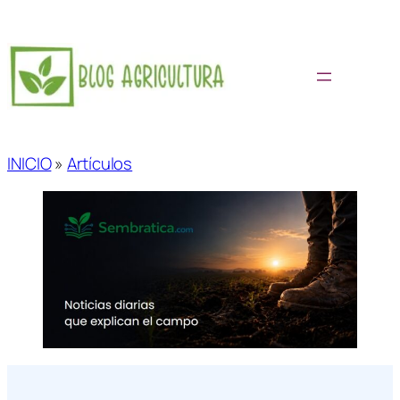
Saltar
al
contenido
INICIO
»
Artículos