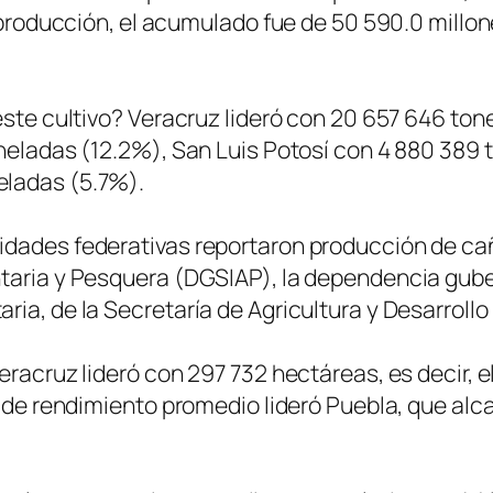
la producción, el acumulado fue de 50 590.0 mill
este cultivo? Veracruz lideró con 20 657 646 tone
oneladas (12.2%), San Luis Potosí con 4 880 389
eladas (5.7%).
dades federativas reportaron producción de caña
ntaria y Pesquera (DGSIAP), la dependencia gub
ia, de la Secretaría de Agricultura y Desarrollo
racruz lideró con 297 732 hectáreas, es decir, el
o de rendimiento promedio lideró Puebla, que al