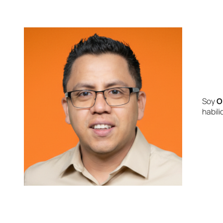
Soy
O
habil