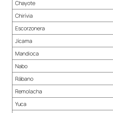
Chayote
Chirívia
Escorzonera
Jícama
Mandioca
Nabo
Rábano
Remolacha
Yuca