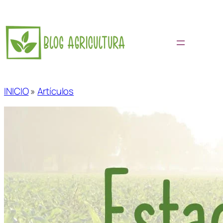
Saltar
al
contenido
INICIO
»
Artículos