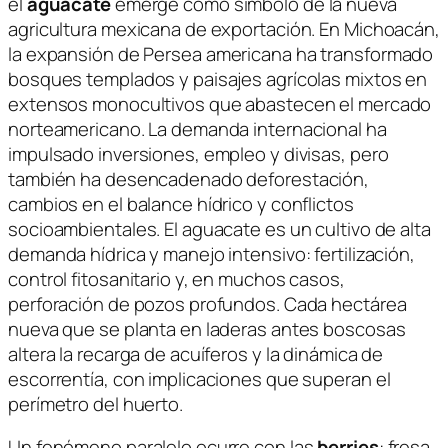
el
aguacate
emerge como símbolo de la nueva
agricultura mexicana de exportación. En Michoacán,
la expansión de
Persea americana
ha transformado
bosques templados y paisajes agrícolas mixtos en
extensos monocultivos que abastecen el mercado
norteamericano. La demanda internacional ha
impulsado inversiones, empleo y divisas, pero
también ha desencadenado deforestación,
cambios en el balance hídrico y conflictos
socioambientales. El aguacate es un cultivo de alta
demanda hídrica y manejo intensivo: fertilización,
control fitosanitario y, en muchos casos,
perforación de pozos profundos. Cada hectárea
nueva que se planta en laderas antes boscosas
altera la recarga de acuíferos y la dinámica de
escorrentía, con implicaciones que superan el
perímetro del huerto.
Un fenómeno paralelo ocurre con las
berries
: fresa,