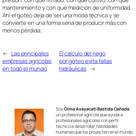
presión, con qué filtrado, con qué cultivo, con qué
mantenimiento y con qué medición de uniformidad.
Ahí el goteo deja de ser una moda técnica y se
convierte en una forma seria de producir más con
menos pérdida.
←
Las principales
El cálculo del riego
empresas agrícolas
por goteo evita fallas
en todo el mundo
hidráulicas
→
Soy
Olmo Axayacatl Bastida Cañada
,
un profesional agrícola que ayuda a
profesionales agrícolas con perfil
técnico a desarrollar habilidades
humanas que los proyecten en el mundo