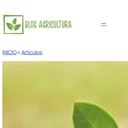
Saltar
al
contenido
INICIO
»
Artículos