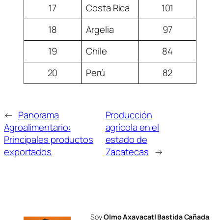
17
Costa Rica
101
18
Argelia
97
19
Chile
84
20
Perú
82
←
Panorama
Producción
Agroalimentario:
agrícola en el
Principales productos
estado de
exportados
Zacatecas
→
Soy
Olmo Axayacatl Bastida Cañada
,