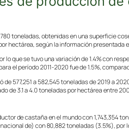
les de producción de
,780 toneladas, obtenidas en una superficie cos
por hectárea, según la información presentada 
or lo que se tuvo una variación de 1.4% con resp
 para el período 2011-2020 fue de 1.5%, compara
ó de 577,251 a 582,545 toneladas de 2019 a 2020, 
do de 3.1 a 4.0 toneladas por hectárea entre 20
oductor de castaña en el mundo con 1,743,354 to
rinacional de) con 80,882 toneladas (3.5%), por 