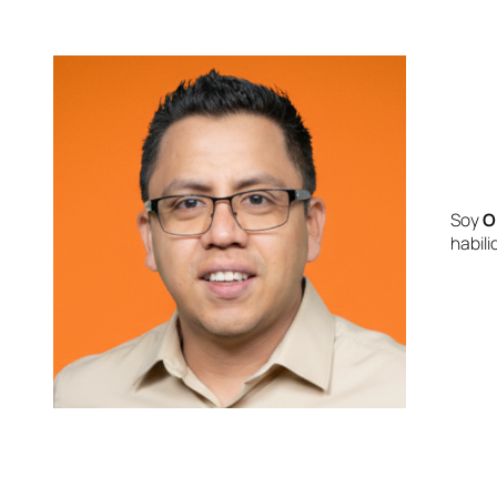
Soy
O
habil