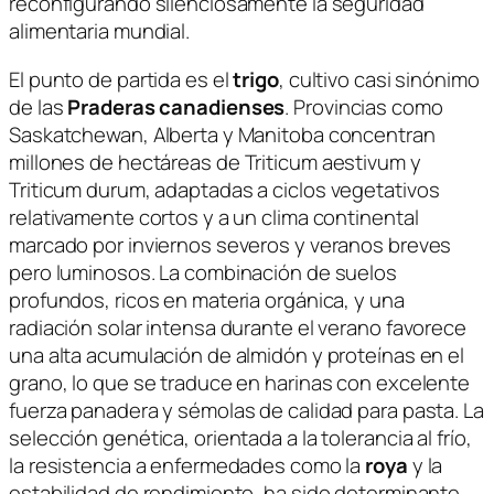
reconfigurando silenciosamente la seguridad
alimentaria mundial.
El punto de partida es el
trigo
, cultivo casi sinónimo
de las
Praderas canadienses
. Provincias como
Saskatchewan, Alberta y Manitoba concentran
millones de hectáreas de
Triticum aestivum
y
Triticum durum
, adaptadas a ciclos vegetativos
relativamente cortos y a un clima continental
marcado por inviernos severos y veranos breves
pero luminosos. La combinación de suelos
profundos, ricos en materia orgánica, y una
radiación solar intensa durante el verano favorece
una alta acumulación de almidón y proteínas en el
grano, lo que se traduce en harinas con excelente
fuerza panadera y sémolas de calidad para pasta. La
selección genética, orientada a la tolerancia al frío,
la resistencia a enfermedades como la
roya
y la
estabilidad de rendimiento, ha sido determinante