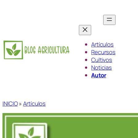
Saltar
al
contenido
Artículos
Recursos
Cultivos
Noticias
Autor
INICIO
»
Artículos