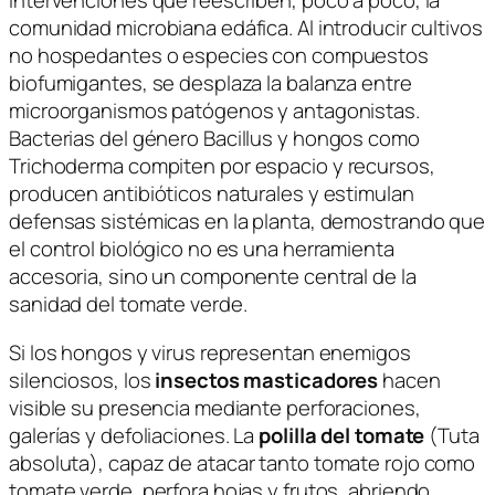
intervenciones que reescriben, poco a poco, la
comunidad microbiana edáfica. Al introducir cultivos
no hospedantes o especies con compuestos
biofumigantes, se desplaza la balanza entre
microorganismos patógenos y antagonistas.
Bacterias del género
Bacillus
y hongos como
Trichoderma
compiten por espacio y recursos,
producen antibióticos naturales y estimulan
defensas sistémicas en la planta, demostrando que
el control biológico no es una herramienta
accesoria, sino un componente central de la
sanidad del tomate verde.
Si los hongos y virus representan enemigos
silenciosos, los
insectos masticadores
hacen
visible su presencia mediante perforaciones,
galerías y defoliaciones. La
polilla del tomate
(
Tuta
absoluta
), capaz de atacar tanto tomate rojo como
tomate verde, perfora hojas y frutos, abriendo