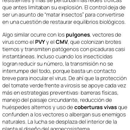
resistentes y más se perturbam las redes tróficas
que antes limitaban su explosión. El control deja de
ser un asunto de “matar insectos” para convertirse
en una cuestión de restaurar equilibrios biológicos.
Algo similar ocurre con los
pulgones
, vectores de
virus como el
PVY
y el
CMV
, que colonizan brotes
tiernos y transmiten patógenos con picaduras casi
instantáneas. Incluso cuando los insecticidas
logran reducir su número, la transmisión no se
interrumpe del todo, porque basta un contacto
breve para inocular el virus. De ahí que la protección
del tomate verde frente a virosis se apoye cada vez
más en estrategias preventivas: barreras físicas,
manejo del paisaje circundante, reducción de
huéspedes alternos y uso de
coberturas vivas
que
confunden a los vectores o albergan sus enemigos
naturales. La lucha se desplaza del interior de la
planta al diseño del agroecosistema.