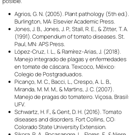
posible.
Agrios, G. N. (2005). Plant pathology (5th ed.).
Burlington, MA: Elsevier Academic Press.
Jones, J. B., Jones, J. P., Stall, R. E., & Zitter, T. A.
(1991). Compendium of tomato diseases. St.
Paul, MN: APS Press.
López-Cruz, I. L., & Ramírez-Arias, J. (2018).
Manejo integrado de plagas y enfermedades
en tomate de cáscara. Texcoco, México:
Colegio de Postgraduados.
Picanço, M. C., Bacci, L., Crespo, A. L. B.,
Miranda, M. M. M., & Martins, J. C. (2007).
Manejo de pragas do tomateiro. Viçosa, Brasil:
UFV.
Schwartz, H. F., & Gent, D. H. (2016). Tomato
diseases and disorders. Fort Collins, CO:
Colorado State University Extension.
Sikora, R. A., Pocasangre, L., Flores, F., & Niere,