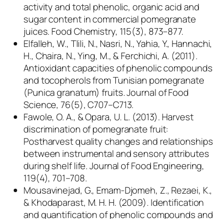
activity and total phenolic, organic acid and
sugar content in commercial pomegranate
juices. Food Chemistry, 115(3), 873–877.
Elfalleh, W., Tlili, N., Nasri, N., Yahia, Y., Hannachi,
H., Chaira, N., Ying, M., & Ferchichi, A. (2011).
Antioxidant capacities of phenolic compounds
and tocopherols from Tunisian pomegranate
(
Punica granatum
) fruits. Journal of Food
Science, 76(5), C707–C713.
Fawole, O. A., & Opara, U. L. (2013). Harvest
discrimination of pomegranate fruit:
Postharvest quality changes and relationships
between instrumental and sensory attributes
during shelf life. Journal of Food Engineering,
119(4), 701–708.
Mousavinejad, G., Emam-Djomeh, Z., Rezaei, K.,
& Khodaparast, M. H. H. (2009). Identification
and quantification of phenolic compounds and