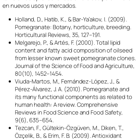
en nuevos usos y mercados.
Holland, D., Hatib, K., & Bar-Ya’akov, I. (2009).
Pomegranate: Botany, horticulture, breeding.
Horticultural Reviews, 35, 127–191.
Melgarejo, P., & Artés, F. (2000). Total lipid
content and fatty acid composition of oilseed
from lesser known sweet pomegranate clones.
Journal of the Science of Food and Agriculture,
80(10), 1452–1454.
Viuda-Martos, M., Fernández-López, J., &
Pérez-Álvarez, J. A. (2010). Pomegranate and
its many functional components as related to
human health: A review. Comprehensive
Reviews in Food Science and Food Safety,
9(6), 635–654.
Tezcan, F., Gültekin-Özgüven, M., Diken, T.,
Özçelik, B., & Erim, F. B. (2009). Antioxidant