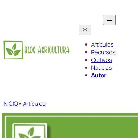
Saltar
al
contenido
Artículos
Recursos
Cultivos
Noticias
Autor
INICIO
»
Artículos