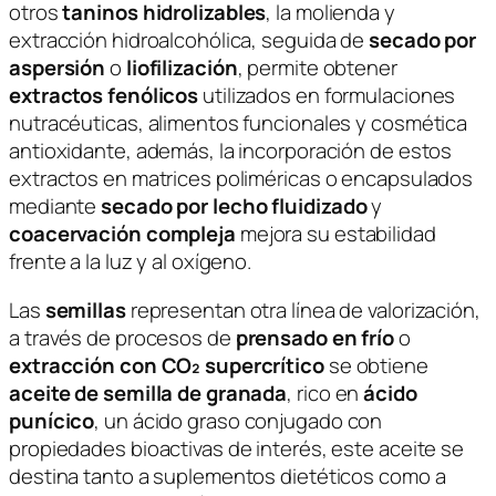
otros
taninos hidrolizables
, la molienda y
extracción hidroalcohólica, seguida de
secado por
aspersión
o
liofilización
, permite obtener
extractos fenólicos
utilizados en formulaciones
nutracéuticas, alimentos funcionales y cosmética
antioxidante, además, la incorporación de estos
extractos en matrices poliméricas o encapsulados
mediante
secado por lecho fluidizado
y
coacervación compleja
mejora su estabilidad
frente a la luz y al oxígeno.
Las
semillas
representan otra línea de valorización,
a través de procesos de
prensado en frío
o
extracción con CO₂ supercrítico
se obtiene
aceite de semilla de granada
, rico en
ácido
punícico
, un ácido graso conjugado con
propiedades bioactivas de interés, este aceite se
destina tanto a suplementos dietéticos como a