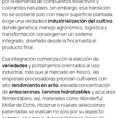
por la demanda de compuestos bioactivos y
colorantes naturales, sin embargo, esa transición
no se sostiene solo con mayor superficie plantada,
exige una verdadera
industrialización del cultivo
,
donde genética, manejo agronómico, logística y
transformación convergen en un sistema
integrado, diseñado desde la finca hasta el
producto final.
Esa integración comienza con la elección de
variedades
y portainjertos orientados al uso
industrial, más que al mercado en fresco, las
empresas procesadoras priorizan cultivares con
alto
rendimiento en arilo
, elevada concentración
de
antocianinas
,
taninos hidrolizables
y azúcares
fermentables, así, materiales como
Wonderful
,
Mollar de Elche
,
Hicaznar
o nuevas selecciones
patentadas se evalúan no solo por su aspecto
externo, sino por su funcionalidad en líneas de