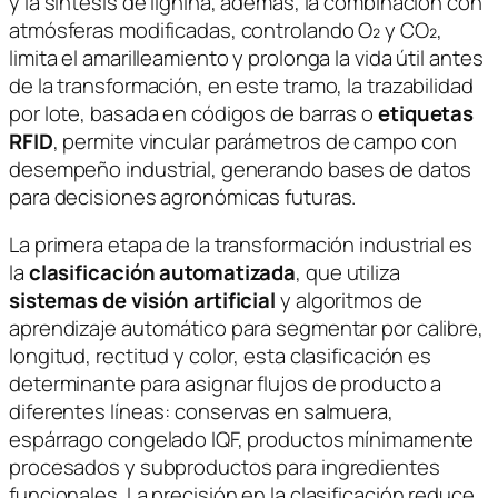
y la síntesis de lignina, además, la combinación con
atmósferas modificadas, controlando O₂ y CO₂,
limita el amarilleamiento y prolonga la vida útil antes
de la transformación, en este tramo, la trazabilidad
por lote, basada en códigos de barras o
etiquetas
RFID
, permite vincular parámetros de campo con
desempeño industrial, generando bases de datos
para decisiones agronómicas futuras.
La primera etapa de la transformación industrial es
la
clasificación automatizada
, que utiliza
sistemas de visión artificial
y algoritmos de
aprendizaje automático para segmentar por calibre,
longitud, rectitud y color, esta clasificación es
determinante para asignar flujos de producto a
diferentes líneas: conservas en salmuera,
espárrago congelado IQF, productos mínimamente
procesados y subproductos para ingredientes
funcionales. La precisión en la clasificación reduce