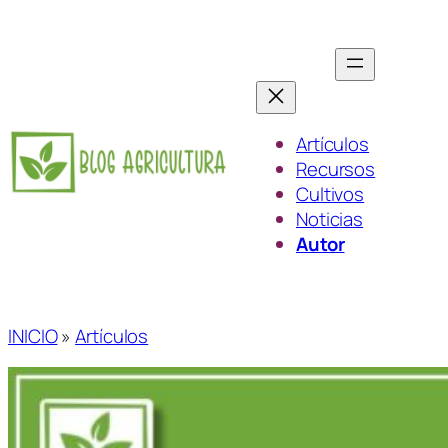
Saltar
al
contenido
Artículos
Recursos
Cultivos
Noticias
Autor
INICIO
»
Artículos