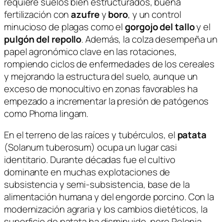
requiere suelos bien estructurados, buena
fertilización con
azufre
y
boro
, y un control
minucioso de plagas como el
gorgojo del tallo
y el
pulgón del repollo
. Además, la colza desempeña un
papel agronómico clave en las rotaciones,
rompiendo ciclos de enfermedades de los cereales
y mejorando la estructura del suelo, aunque un
exceso de monocultivo en zonas favorables ha
empezado a incrementar la presión de patógenos
como
Phoma lingam
.
En el terreno de las raíces y tubérculos, el
patata
(
Solanum tuberosum
) ocupa un lugar casi
identitario. Durante décadas fue el cultivo
dominante en muchas explotaciones de
subsistencia y semi-subsistencia, base de la
alimentación humana y del engorde porcino. Con la
modernización agraria y los cambios dietéticos, la
superficie de patata ha disminuido, pero Polonia