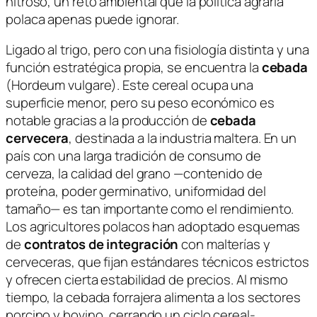
nitroso, un reto ambiental que la política agraria
polaca apenas puede ignorar.
Ligado al trigo, pero con una fisiología distinta y una
función estratégica propia, se encuentra la
cebada
(
Hordeum vulgare
). Este cereal ocupa una
superficie menor, pero su peso económico es
notable gracias a la producción de
cebada
cervecera
, destinada a la industria maltera. En un
país con una larga tradición de consumo de
cerveza, la calidad del grano —contenido de
proteína, poder germinativo, uniformidad del
tamaño— es tan importante como el rendimiento.
Los agricultores polacos han adoptado esquemas
de
contratos de integración
con malterías y
cerveceras, que fijan estándares técnicos estrictos
y ofrecen cierta estabilidad de precios. Al mismo
tiempo, la cebada forrajera alimenta a los sectores
porcino y bovino, cerrando un ciclo cereal-