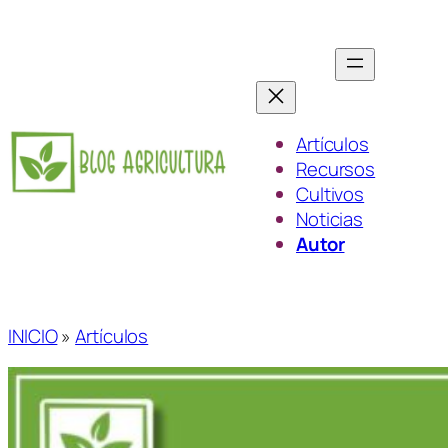
Saltar
al
contenido
Artículos
Recursos
Cultivos
Noticias
Autor
INICIO
»
Artículos