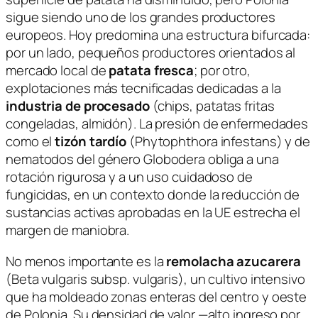
sigue siendo uno de los grandes productores
europeos. Hoy predomina una estructura bifurcada:
por un lado, pequeños productores orientados al
mercado local de
patata fresca
; por otro,
explotaciones más tecnificadas dedicadas a la
industria de procesado
(chips, patatas fritas
congeladas, almidón). La presión de enfermedades
como el
tizón tardío
(
Phytophthora infestans
) y de
nematodos del género
Globodera
obliga a una
rotación rigurosa y a un uso cuidadoso de
fungicidas, en un contexto donde la reducción de
sustancias activas aprobadas en la UE estrecha el
margen de maniobra.
No menos importante es la
remolacha azucarera
(
Beta vulgaris
subsp.
vulgaris
), un cultivo intensivo
que ha moldeado zonas enteras del centro y oeste
de Polonia. Su densidad de valor —alto ingreso por