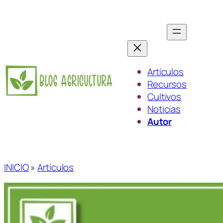
Saltar
al
contenido
Artículos
Recursos
Cultivos
Noticias
Autor
INICIO
»
Artículos