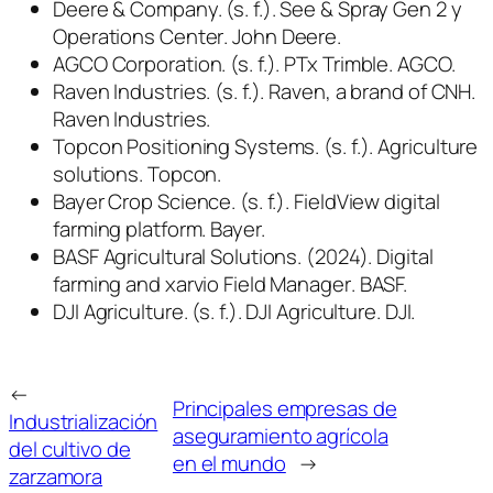
Deere & Company. (s. f.).
See & Spray Gen 2
y
Operations Center
. John Deere.
AGCO Corporation. (s. f.).
PTx Trimble
. AGCO.
Raven Industries. (s. f.).
Raven, a brand of CNH
.
Raven Industries.
Topcon Positioning Systems. (s. f.).
Agriculture
solutions
. Topcon.
Bayer Crop Science. (s. f.).
FieldView digital
farming platform
. Bayer.
BASF Agricultural Solutions. (2024).
Digital
farming and xarvio Field Manager
. BASF.
DJI Agriculture. (s. f.).
DJI Agriculture
. DJI.
←
Principales empresas de
Industrialización
aseguramiento agrícola
del cultivo de
en el mundo
→
zarzamora