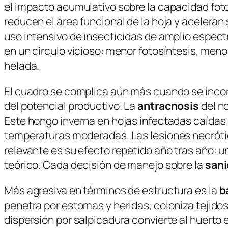
el impacto acumulativo sobre la capacidad foto
reducen el área funcional de la hoja y acelera
uso intensivo de insecticidas de amplio espect
en un círculo vicioso: menor fotosíntesis, meno
helada.
El cuadro se complica aún más cuando se inco
del potencial productivo. La
antracnosis
del n
Este hongo inverna en hojas infectadas caídas 
temperaturas moderadas. Las lesiones necróticas
relevante es su efecto repetido año tras año: un
teórico. Cada decisión de manejo sobre la
sani
Más agresiva en términos de estructura es la
b
penetra por estomas y heridas, coloniza tejidos
dispersión por salpicadura convierte al huerto 