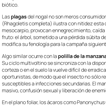
biótico.
Las
plagas
del nogal no son meros consumidores 
(
Rhagoletis completa
) ilustra con nitidez est
mesocarpio, provocan ennegrecimiento, caída p
fruto: el árbol, sometido a una pérdida súbita d
modifica su fenología para la campaña siguiente.
Algo similar ocurre con la
polilla de la manzan
Su ciclo multivoltino se sincroniza con la dispo
corteza o en el suelo la vuelve difícil de errad
oportunistas, de modo que el insecto no sólo r
susceptibles a infecciones secundarias. El ma
masivo, confusión sexual y liberación de enemi
En el plano foliar, los ácaros como
Panonychus 