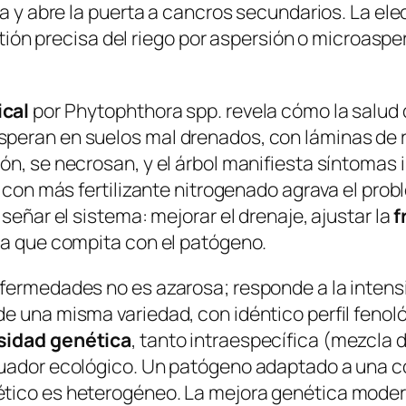
pa y abre la puerta a cancros secundarios. La ele
gestión precisa del riego por aspersión o microas
cal
por
Phytophthora spp.
revela cómo la salud 
peran en suelos mal drenados, con láminas de r
n, se necrosan, y el árbol manifiesta síntomas 
r con más fertilizante nitrogenado agrava el prob
señar el sistema: mejorar el drenaje, ajustar la
f
ca que compita con el patógeno.
nfermedades no es azarosa; responde a la intens
e una misma variedad, con idéntico perfil fenoló
sidad genética
, tanto intraespecífica (mezcla 
guador ecológico. Un patógeno adaptado a una c
ético es heterogéneo. La mejora genética mode