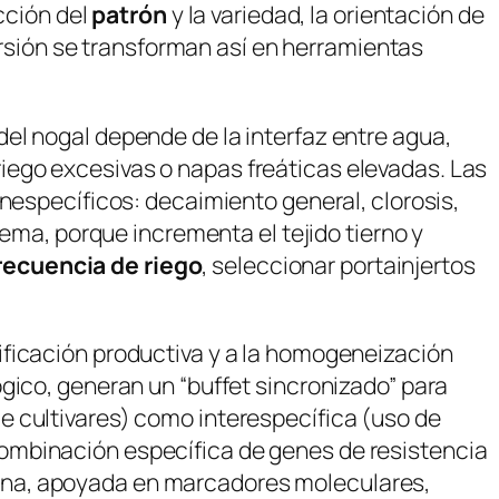
cción del
patrón
y la variedad, la orientación de
persión se transforman así en herramientas
del nogal depende de la interfaz entre agua,
iego excesivas o napas freáticas elevadas. Las
inespecíficos: decaimiento general, clorosis,
lema, porque incrementa el tejido tierno y
recuencia de riego
, seleccionar portainjertos
ificación productiva y a la homogeneización
gico, generan un “buffet sincronizado” para
de cultivares) como interespecífica (uso de
ombinación específica de genes de resistencia
rna, apoyada en marcadores moleculares,