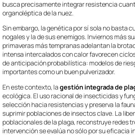
busca precisamente integrar resistencia cuanti
organoléptica de la nuez.
Sin embargo, la genética por sí sola no basta c
nogales y la de sus enemigos. Inviernos más s
primaveras más tempranas adelantan la brotació
intensa intercalados con calor favorecen ciclos
de anticipación probabilística: modelos de rie
importantes como un buen pulverizador.
En este contexto, la
gestión integrada de pl
ecológica. El uso racional de insecticidas y f
selección hacia resistencias y preserva la fa
suprimir poblaciones de insectos clave. La lib
poblacionales de la plaga, reconstruye redes t
intervención se evalúa no sólo por su eficacia i