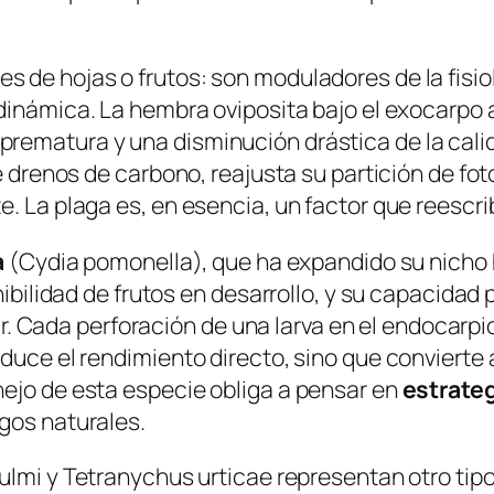
de hojas o frutos: son moduladores de la fisiolo
a dinámica. La hembra oviposita bajo el exocarpo a
rematura y una disminución drástica de la calid
e drenos de carbono, reajusta su partición de fot
 La plaga es, en esencia, un factor que reescribe
a
(
Cydia pomonella
), que ha expandido su nicho
nibilidad de frutos en desarrollo, y su capacidad
icar. Cada perforación de una larva en el endoca
educe el rendimiento directo, sino que convierte
nejo de esta especie obliga a pensar en
estrate
gos naturales.
ulmi
y
Tetranychus urticae
representan otro tip