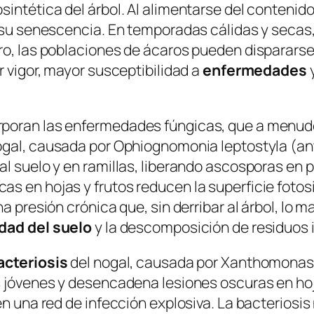
sintética del árbol. Al alimentarse del contenid
n su senescencia. En temporadas cálidas y secas,
ro, las poblaciones de ácaros pueden dispararse
r vigor, mayor susceptibilidad a
enfermedades
y
rporan las enfermedades fúngicas, que a menu
ogal, causada por
Ophiognomonia leptostyla
(an
al suelo y en ramillas, liberando ascosporas en
 en hojas y frutos reducen la superficie fotosin
a presión crónica que, sin derribar al árbol, lo
dad del suelo
y la descomposición de residuos i
acteriosis
del nogal, causada por
Xanthomonas 
 jóvenes y desencadena lesiones oscuras en hojas
en una red de infección explosiva. La bacteriosi