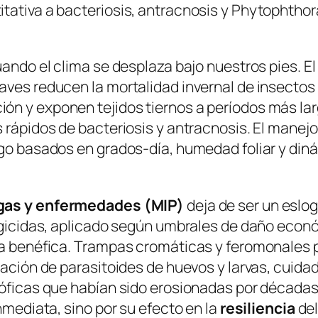
tativa a bacteriosis, antracnosis y
Phytophthor
uando el clima se desplaza bajo nuestros pies. E
uaves reducen la mortalidad invernal de insecto
n y exponen tejidos tiernos a períodos más larg
 rápidos de bacteriosis y antracnosis. El manejo 
sgo basados en grados-día, humedad foliar y din
agas y enfermedades (MIP)
deja de ser un eslo
ungicidas, aplicado según umbrales de daño econó
una benéfica. Trampas cromáticas y feromonales 
eración de parasitoides de huevos y larvas, cuid
róficas que habían sido erosionadas por décadas
nmediata, sino por su efecto en la
resiliencia
del