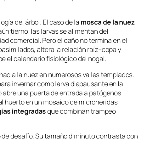
gía del árbol. El caso de la
mosca de la nuez
ún tierno; las larvas se alimentan del
ad comercial. Pero el daño no termina en el
oasimilados, altera la relación raíz–copa y
 el calendario fisiológico del nogal.
 hacia la nuez en numerosos valles templados.
 para invernar como larva diapausante en la
rpio abre una puerta de entrada a patógenos
 al huerto en un mosaico de microheridas
gias integradas
que combinan trampeo
o de desafío. Su tamaño diminuto contrasta con