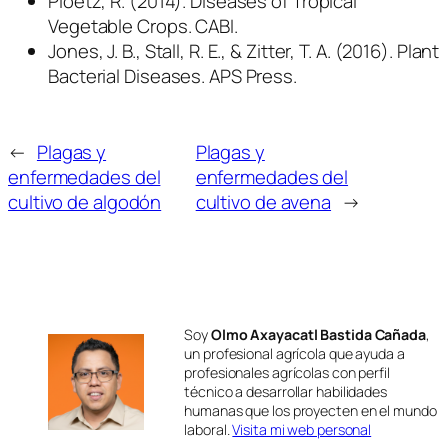
Ploetz, R. (2014). Diseases of Tropical
Vegetable Crops. CABI.
Jones, J. B., Stall, R. E., & Zitter, T. A. (2016). Plant
Bacterial Diseases. APS Press.
←
Plagas y
Plagas y
enfermedades del
enfermedades del
cultivo de algodón
cultivo de avena
→
Soy
Olmo Axayacatl Bastida Cañada
,
un profesional agrícola que ayuda a
profesionales agrícolas con perfil
técnico a desarrollar habilidades
humanas que los proyecten en el mundo
laboral.
Visita mi web personal