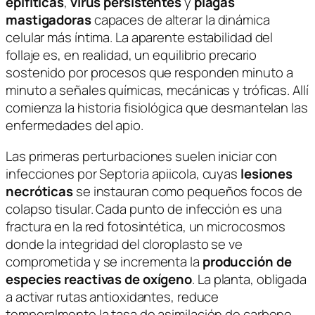
epifíticas
,
virus persistentes
y
plagas
mastigadoras
capaces de alterar la dinámica
celular más íntima. La aparente estabilidad del
follaje es, en realidad, un equilibrio precario
sostenido por procesos que responden minuto a
minuto a señales químicas, mecánicas y tróficas. Allí
comienza la historia fisiológica que desmantelan las
enfermedades del apio.
Las primeras perturbaciones suelen iniciar con
infecciones por
Septoria apiicola
, cuyas
lesiones
necróticas
se instauran como pequeños focos de
colapso tisular. Cada punto de infección es una
fractura en la red fotosintética, un microcosmos
donde la integridad del cloroplasto se ve
comprometida y se incrementa la
producción de
especies reactivas de oxígeno
. La planta, obligada
a activar rutas antioxidantes, reduce
temporalmente la tasa de asimilación de carbono.