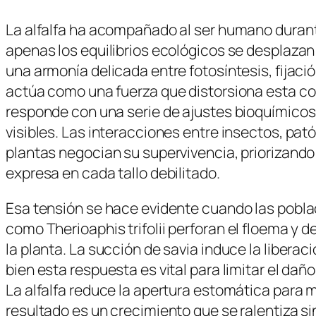
La alfalfa ha acompañado al ser humano durante
apenas los equilibrios ecológicos se desplaza
una armonía delicada entre fotosíntesis, fijaci
actúa como una fuerza que distorsiona esta cor
responde con una serie de ajustes bioquímicos 
visibles. Las interacciones entre insectos, pa
plantas negocian su supervivencia, priorizand
expresa en cada tallo debilitado.
Esa tensión se hace evidente cuando las pobla
como
Therioaphis trifolii
perforan el floema y de
la planta. La succión de savia induce la liberac
bien esta respuesta es vital para limitar el dañ
La alfalfa reduce la apertura estomática para m
resultado es un crecimiento que se ralentiza sin