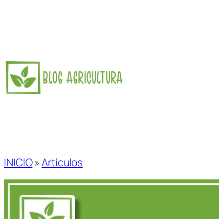
Saltar
al
contenido
INICIO
»
Artículos