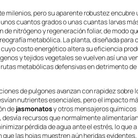
 milenios, pero su aparente robustez encubre un
n unos cuantos grados o unas cuantas larvas más
ón de nitrógeno y regeneración foliar, de modo qu
eografía metabólica. La planta, diseñada para 
cuyo costo energético altera su eficiencia prod
tógenos y tejidos vegetales se vuelven así una v
o rutas metabólicas defensivas en detrimento de
ciones de pulgones avanzan con rapidez sobre lo
svían nutrientes esenciales, pero el impacto más
ión de
jasmonatos
y otros mensajeros químicos
o, desvía recursos que normalmente alimentarían l
inimizar pérdida de agua ante el estrés, lo que a
 que las hojas muestren aún heridas evidentes. E