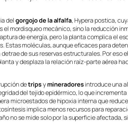
ia del
gorgojo de la alfalfa
,
Hypera postica
, cu
 es el mordisqueo mecánico, sino la reducción in
captura de energía, pero la planta complica el e
s. Estas moléculas, aunque eficaces para detener
a detrae de sus reservas estructurales. Por eso e
anta y desplaza la relación raíz-parte aérea ha
rrupción de
trips
y
mineradores
introduce una al
egridad del tejido epidérmico, lo que incrementa l
ra microestados de hipoxia interna que reducen l
tosíntesis implica menos recursos para reparaci
ño no se mide solo por la superficie afectada, si