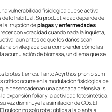
a vulnerabilidad fisiológica que se activa
 de lo habitual. Su productividad depende de
e la irrupción de
plagas
y
enfermedades
crecer con voracidad cuando nada la inquieta,
uctiva, aun antes de que los daños sean
entana privilegiada para comprender cómo las
 la acumulación de biomasa, un dilema que se
s brotes tiernos. Tanto
Acyrthosiphon pisum
 crítico ocurre en la modulación fisiológica de
 que desencadenan una cascada defensiva; si
a expansión foliar y la actividad fotosintética.
 su vez disminuye la asimilación de CO₂. El
l pulgón no solo roba; obliga a la planta a