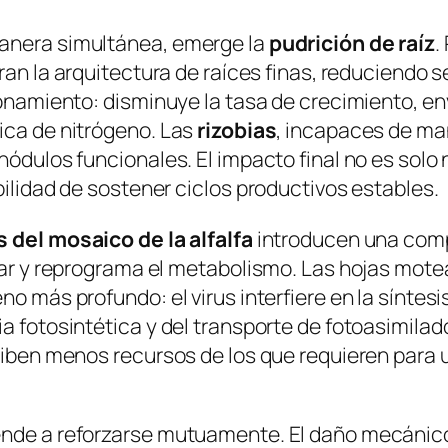
manera simultánea, emerge la
pudrición de raíz
.
eran la arquitectura de raíces finas, reduciendo
ionamiento: disminuye la tasa de crecimiento, en
ica de nitrógeno. Las
rizobias
, incapaces de ma
ódulos funcionales. El impacto final no es solo n
bilidad de sostener ciclos productivos estables.
s del mosaico de la alfalfa
introducen una compl
ular y reprograma el metabolismo. Las hojas mot
o más profundo: el virus interfiere en la síntesis
 fotosintética y del transporte de fotoasimilado
ciben menos recursos de los que requieren para 
ende a reforzarse mutuamente. El daño mecánico 