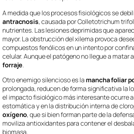
A medida que los procesos fisiológicos se debi
antracnosis
, causada por
Colletotrichum trifol
nutrientes. Las lesiones deprimidas que aparec
mayor. La obstrucción del xilema provoca dese
compuestos fenólicos en un intento por confina
celular. Aunque el patógeno no llegue a matar a
forraje
.
Otro enemigo silencioso es la
mancha foliar p
prolongada, reducen de forma significativa la l
el impacto fisiológico más interesante ocurre 
estomática y en la distribución interna de clor
oxígeno
, que si bien forman parte de la defen
moviliza antioxidantes para contener el desbal
biomasa.