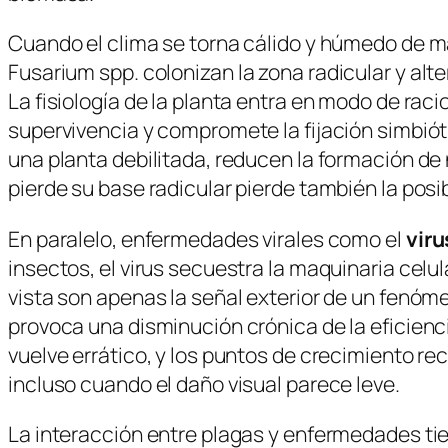
Cuando el clima se torna cálido y húmedo de 
Fusarium spp.
colonizan la zona radicular y alt
La fisiología de la planta entra en modo de rac
supervivencia y compromete la fijación simbiót
una planta debilitada, reducen la formación de n
pierde su base radicular pierde también la posi
En paralelo, enfermedades virales como el
viru
insectos, el virus secuestra la maquinaria cel
vista son apenas la señal exterior de un fenómen
provoca una disminución crónica de la eficiencia
vuelve errático, y los puntos de crecimiento re
incluso cuando el daño visual parece leve.
La interacción entre plagas y enfermedades ti