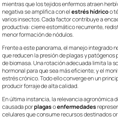
mientras que los tejidos enfermos atraen herbí
negativa se amplifica con el
estrés hídrico
o t
varios insectos. Cada factor contribuye a enc
productiva: cierre estomático recurrente, redis
menor formación de nódulos.
Frente a este panorama, el manejo integrado no
que reducen la presión de plagas y patógenos p
de biomasa. Una rotación adecuada limita la so
hormonal para que sea más eficiente; y el moni
estrés crónico. Todo ello converge en un princ
producir forraje de alta calidad.
En última instancia, la relevancia agronómica de
causada por
plagas
o
enfermedades
represen
celulares que consume recursos destinados or