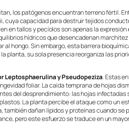
litan, los patógenos encuentran terreno fértil. 
ii
, cuya capacidad para destruir tejidos conduct
en en tallos y pecíolos son apenas la expresión
quilibrios hídricos que desencadenan marchitez
r al hongo. Sin embargo, esta barrera bioquímic
 la planta, su sola presencia reorganiza las prio
or
Leptosphaerulina
y
Pseudopeziza
. Estas e
ongevidad foliar. La caída temprana de hojas dis
antes del desprendimiento: las hojas infectadas
oplastos. La planta percibe el ataque como un est
sa, también dañan lípidos y proteínas cuando se 
ance, pero este esfuerzo se traduce en un mayor