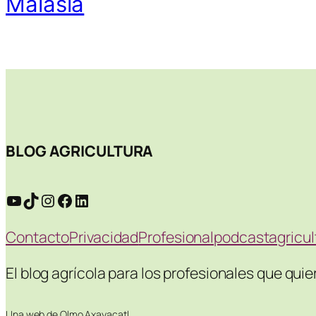
Malasia
BLOG AGRICULTURA
YouTube
TikTok
Instagram
Facebook
LinkedIn
Contacto
Privacidad
Profesional
podcastagricu
El blog agrícola para los profesionales que qui
Una web de Olmo Axayacatl