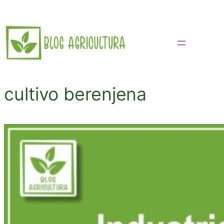
Saltar
al
contenido
cultivo berenjena