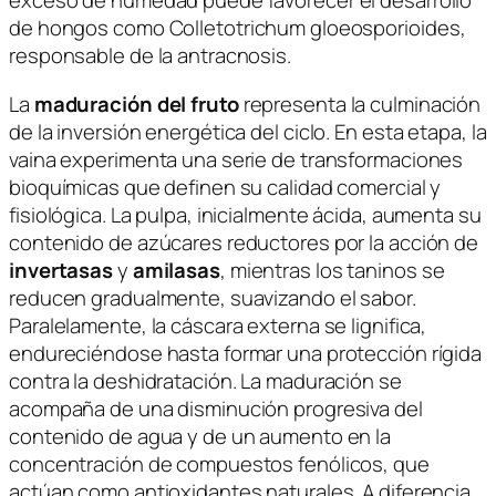
exceso de humedad puede favorecer el desarrollo
de hongos como
Colletotrichum gloeosporioides
,
responsable de la antracnosis.
La
maduración del fruto
representa la culminación
de la inversión energética del ciclo. En esta etapa, la
vaina experimenta una serie de transformaciones
bioquímicas que definen su calidad comercial y
fisiológica. La pulpa, inicialmente ácida, aumenta su
contenido de azúcares reductores por la acción de
invertasas
y
amilasas
, mientras los taninos se
reducen gradualmente, suavizando el sabor.
Paralelamente, la cáscara externa se lignifica,
endureciéndose hasta formar una protección rígida
contra la deshidratación. La maduración se
acompaña de una disminución progresiva del
contenido de agua y de un aumento en la
concentración de compuestos fenólicos, que
actúan como antioxidantes naturales. A diferencia