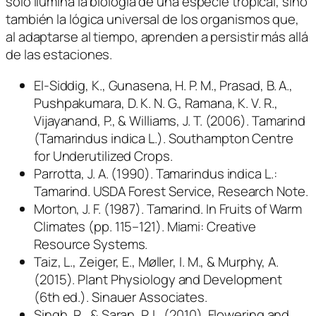
solo ilumina la biología de una especie tropical, sino
también la lógica universal de los organismos que,
al adaptarse al tiempo, aprenden a persistir más allá
de las estaciones.
El-Siddig, K., Gunasena, H. P. M., Prasad, B. A.,
Pushpakumara, D. K. N. G., Ramana, K. V. R.,
Vijayanand, P., & Williams, J. T. (2006).
Tamarind
(Tamarindus indica L.)
. Southampton Centre
for Underutilized Crops.
Parrotta, J. A. (1990).
Tamarindus indica L.
:
Tamarind.
USDA Forest Service, Research Note
.
Morton, J. F. (1987). Tamarind. In
Fruits of Warm
Climates
(pp. 115–121). Miami: Creative
Resource Systems.
Taiz, L., Zeiger, E., Møller, I. M., & Murphy, A.
(2015).
Plant Physiology and Development
(6th ed.). Sinauer Associates.
Singh, R., & Saran, P. L. (2010). Flowering and