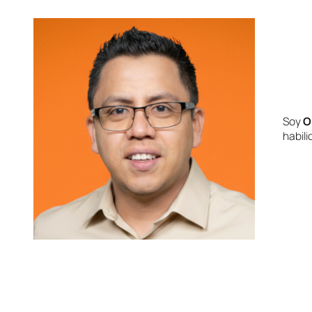
Soy
O
habil