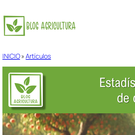
Saltar
al
contenido
INICIO
»
Artículos