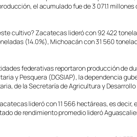
a producción, el acumulado fue de 3 071.1 millon
este cultivo? Zacatecas lideró con 92 422 tonelad
oneladas (14.0%), Michoacán con 31 560 tonela
dades federativas reportaron producción de dura
ntaria y Pesquera (DGSIAP), la dependencia gub
ia, de la Secretaría de Agricultura y Desarrollo
catecas lideró con 11 566 hectáreas, es decir, el
tado de rendimiento promedio lideró Aguascalien