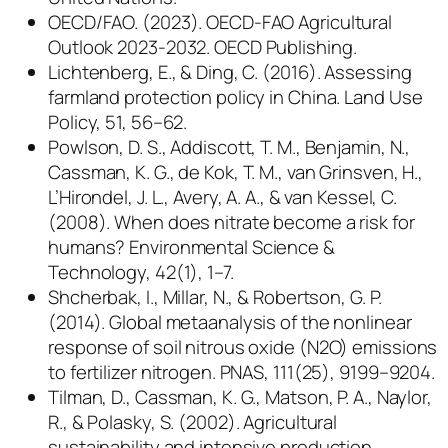
OECD/FAO. (2023). OECD-FAO Agricultural
Outlook 2023-2032. OECD Publishing.
Lichtenberg, E., & Ding, C. (2016). Assessing
farmland protection policy in China. Land Use
Policy, 51, 56–62.
Powlson, D. S., Addiscott, T. M., Benjamin, N.,
Cassman, K. G., de Kok, T. M., van Grinsven, H.,
L’Hirondel, J. L., Avery, A. A., & van Kessel, C.
(2008). When does nitrate become a risk for
humans? Environmental Science &
Technology, 42(1), 1–7.
Shcherbak, I., Millar, N., & Robertson, G. P.
(2014). Global metaanalysis of the nonlinear
response of soil nitrous oxide (N2O) emissions
to fertilizer nitrogen. PNAS, 111(25), 9199–9204.
Tilman, D., Cassman, K. G., Matson, P. A., Naylor,
R., & Polasky, S. (2002). Agricultural
sustainability and intensive production