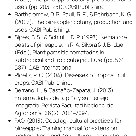
uses (pp. 203–251). CABI Publishing.
Bartholomew, D. P., Paull, R. E., & Rohrbach, K. G.
(2003). The pineapple: botany, production and
uses. CABI Publishing.
Sipes, B. S., & Schmitt, D. P. (1998). Nematode
pests of pineapple. In R. A. Sikora & J. Bridge
(Eds.), Plant parasitic nematodes in
subtropical and tropical agriculture (pp. 561–
587). CAB International.
Ploetz, R. C. (2004). Diseases of tropical fruit
crops. CABI Publishing.
Serrano, L., & Castaño-Zapata, J. (2013).
Enfermedades de la piña y su manejo
integrado. Revista Facultad Nacional de
Agronomía, 66(2), 7081–7094.
FAO. (2013). Good agricultural practices for
pineapple: Training manual for extension
workers. Food and Agriculture Organization of