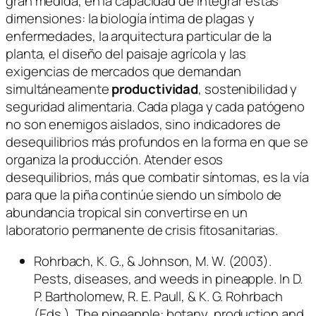
gran medida, en la capacidad de integrar estas
dimensiones: la biología íntima de plagas y
enfermedades, la arquitectura particular de la
planta, el diseño del paisaje agrícola y las
exigencias de mercados que demandan
simultáneamente
productividad
, sostenibilidad y
seguridad alimentaria. Cada plaga y cada patógeno
no son enemigos aislados, sino indicadores de
desequilibrios más profundos en la forma en que se
organiza la producción. Atender esos
desequilibrios, más que combatir síntomas, es la vía
para que la piña continúe siendo un símbolo de
abundancia tropical sin convertirse en un
laboratorio permanente de crisis fitosanitarias.
Rohrbach, K. G., & Johnson, M. W. (2003).
Pests, diseases, and weeds in pineapple. In D.
P. Bartholomew, R. E. Paull, & K. G. Rohrbach
(Eds.), The pineapple: botany, production and