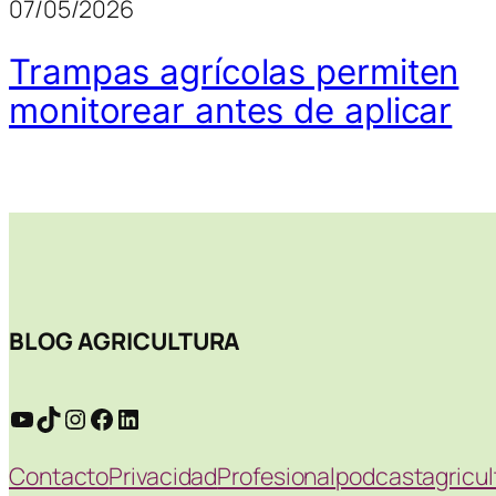
07/05/2026
Trampas agrícolas permiten
monitorear antes de aplicar
BLOG AGRICULTURA
YouTube
TikTok
Instagram
Facebook
LinkedIn
Contacto
Privacidad
Profesional
podcastagricu