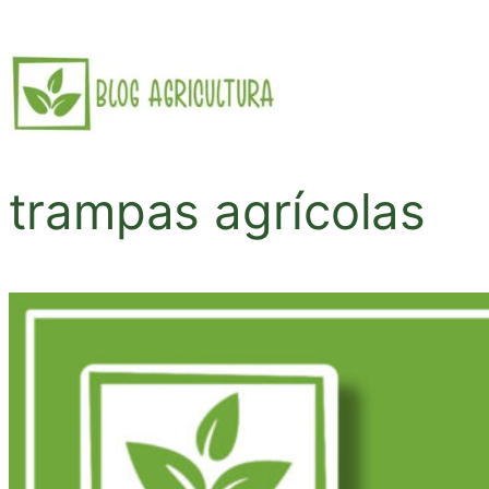
Saltar
al
contenido
trampas agrícolas