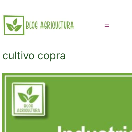
Saltar
al
contenido
cultivo copra