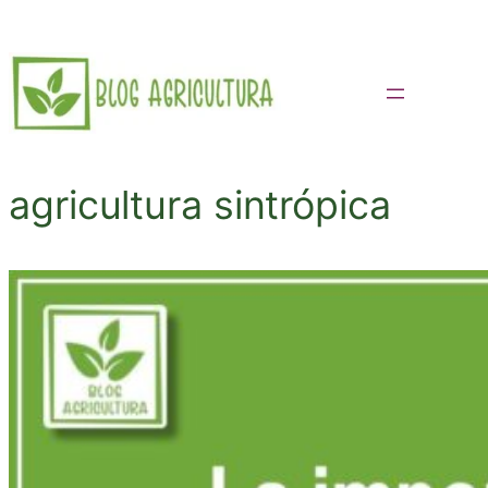
Saltar
al
contenido
agricultura sintrópica