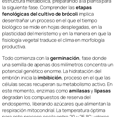
estructura metabólica, preparando a la planta para
la siguiente fase. Comprender las
etapas
fenológicas del cultivo de brócoli
implica
desentrañar un proceso en el que el tiempo
biológico se mide en hojas desplegadas, en la
plasticidad del meristemo y en la manera en que la
fisiología vegetal traduce el clima en morfología
productiva.
Todo comienza con la
germinación
, fase donde
una semilla de apenas dos milímetros concentra un
potencial genético enorme. La hidratación del
embrión inicia la
imbibición
, proceso en el que las
células secas recuperan su metabolismo activo. En
este momento, enzimas como
amilasas
y
lipasas
degradan los compuestos de reserva del
endospermo, liberando azúcares que alimentan la
respiración mitocondrial. La temperatura óptima
para este proceso oscila entre 20 y 25 °C; valores