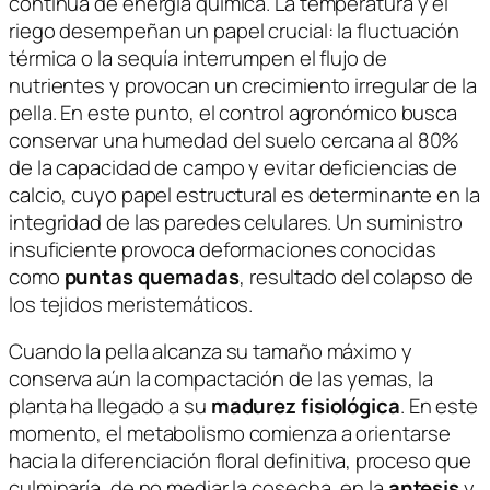
continua de energía química. La temperatura y el
riego desempeñan un papel crucial: la fluctuación
térmica o la sequía interrumpen el flujo de
nutrientes y provocan un crecimiento irregular de la
pella. En este punto, el control agronómico busca
conservar una humedad del suelo cercana al 80%
de la capacidad de campo y evitar deficiencias de
calcio, cuyo papel estructural es determinante en la
integridad de las paredes celulares. Un suministro
insuficiente provoca deformaciones conocidas
como
puntas quemadas
, resultado del colapso de
los tejidos meristemáticos.
Cuando la pella alcanza su tamaño máximo y
conserva aún la compactación de las yemas, la
planta ha llegado a su
madurez fisiológica
. En este
momento, el metabolismo comienza a orientarse
hacia la diferenciación floral definitiva, proceso que
culminaría, de no mediar la cosecha, en la
antesis
y