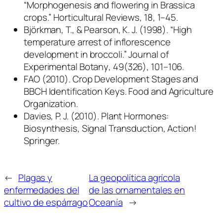
“Morphogenesis and flowering in Brassica
crops.”
Horticultural Reviews
, 18, 1–45.
Björkman, T., & Pearson, K. J. (1998). “High
temperature arrest of inflorescence
development in broccoli.”
Journal of
Experimental Botany
, 49(326), 101–106.
FAO (2010).
Crop Development Stages and
BBCH Identification Keys
. Food and Agriculture
Organization.
Davies, P. J. (2010).
Plant Hormones:
Biosynthesis, Signal Transduction, Action!
Springer.
←
Plagas y
La geopolítica agrícola
enfermedades del
de las ornamentales en
cultivo de espárrago
Oceanía
→