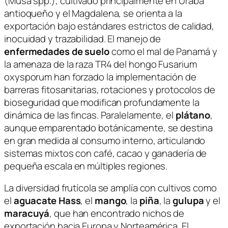
(
Musa spp.
), cultivado principalmente en Urabá
antioqueño y el Magdalena, se orienta a la
exportación bajo estándares estrictos de calidad,
inocuidad y trazabilidad. El manejo de
enfermedades de suelo
como el mal de Panamá y
la amenaza de la raza TR4 del hongo
Fusarium
oxysporum
han forzado la implementación de
barreras fitosanitarias, rotaciones y protocolos de
bioseguridad que modifican profundamente la
dinámica de las fincas. Paralelamente, el
plátano
,
aunque emparentado botánicamente, se destina
en gran medida al consumo interno, articulando
sistemas mixtos con café, cacao y ganadería de
pequeña escala en múltiples regiones.
La diversidad frutícola se amplía con cultivos como
el
aguacate Hass
, el
mango
, la
piña
, la
gulupa
y el
maracuyá
, que han encontrado nichos de
exportación hacia Europa y Norteamérica. El